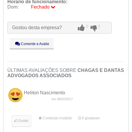
Horário de funcionamento:
Dom:
Fechado
Seg:
09:00 - 18:00
Ter:
09:00 - 18:00
0
0
Gostou desta empresa?
Qua:
09:00 - 18:00
Qui:
09:00 - 18:00
Sex:
09:00 - 18:00
Comente e Avalie
Sáb:
Fechado
Dom:
Fechado
ÚLTIMAS AVALIAÇÕES SOBRE
CHAGAS E DANTAS
ADVOGADOS ASSOCIADOS
Heliton Nascimento
em 08/02/2017
Conteúdo inválido
0
gostaram
Gostei