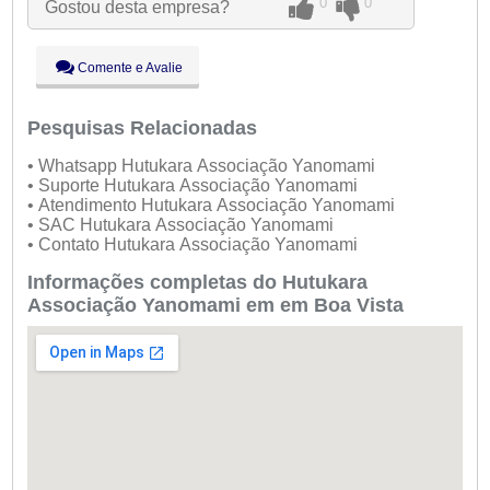
0
0
Gostou desta empresa?
Qua:
09:00 - 18:00
Qui:
09:00 - 18:00
Sex:
09:00 - 18:00
Comente e Avalie
Sáb:
Fechado
Dom:
Fechado
Pesquisas Relacionadas
• Whatsapp Hutukara Associação Yanomami
• Suporte Hutukara Associação Yanomami
• Atendimento Hutukara Associação Yanomami
• SAC Hutukara Associação Yanomami
• Contato Hutukara Associação Yanomami
Informações completas do Hutukara
Associação Yanomami em em Boa Vista