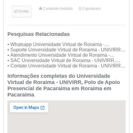
Conteúdo inválido
0
gostaram
Gostei
Pesquisas Relacionadas
• Whatsapp Universidade Virtual de Roraima -
UNIVIRR, Polo de Apoio Presencial de Pacaraima
• Suporte Universidade Virtual de Roraima - UNIVIRR,
Polo de Apoio Presencial de Pacaraima
• Atendimento Universidade Virtual de Roraima -
UNIVIRR, Polo de Apoio Presencial de Pacaraima
• SAC Universidade Virtual de Roraima - UNIVIRR,
Polo de Apoio Presencial de Pacaraima
• Contato Universidade Virtual de Roraima - UNIVIRR,
Polo de Apoio Presencial de Pacaraima
Informações completas do Universidade
Virtual de Roraima - UNIVIRR, Polo de Apoio
Presencial de Pacaraima em Roraima em
Pacaraima