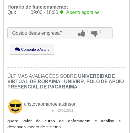
Horário de funcionamento:
Qui:
09:00 - 18:00
Aberto
agora
Seg:
09:00 - 18:00
Ter:
09:00 - 18:00
1
0
Gostou desta empresa?
Qua:
09:00 - 18:00
Qui:
09:00 - 18:00
Aberto
agora
Sex:
09:00 - 18:00
Comente e Avalie
Sáb:
Fechado
Dom:
Fechado
ÚLTIMAS AVALIAÇÕES SOBRE
UNIVERSIDADE
VIRTUAL DE RORAIMA - UNIVIRR, POLO DE APOIO
PRESENCIAL DE PACARAIMA
cristovaomanoelatkinson
em 13/05/2022
quero valor do curso de enfemagem e analise e
desenvolvimento de sistema