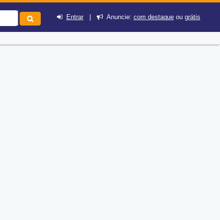
Entrar
|
Anuncie:
com destaque
ou
grátis