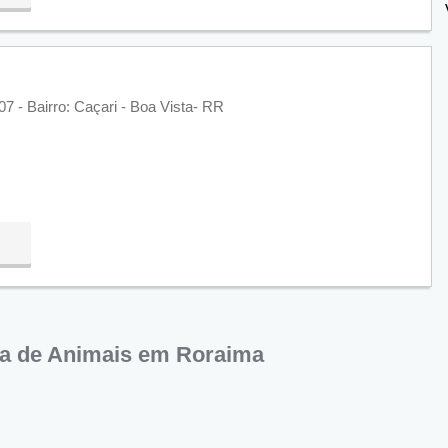
 - Bairro: Caçari - Boa Vista- RR
a de Animais em Roraima