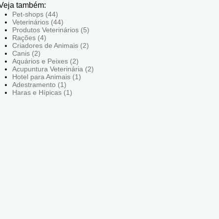
Veja também:
Pet-shops (44)
Veterinários (44)
Produtos Veterinários (5)
Rações (4)
Criadores de Animais (2)
Canis (2)
Aquários e Peixes (2)
Acupuntura Veterinária (2)
Hotel para Animais (1)
Adestramento (1)
Haras e Hípicas (1)