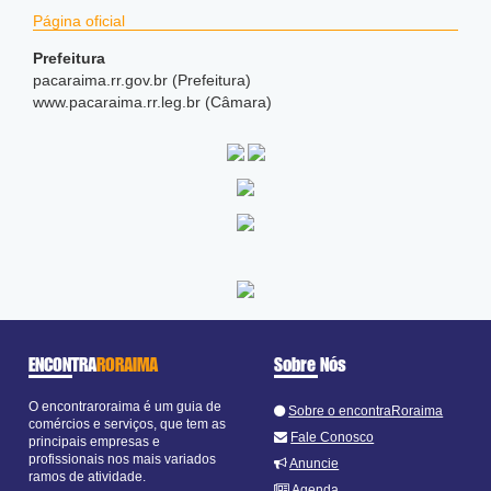
Página oficial
Prefeitura
pacaraima.rr.gov.br (Prefeitura)
www.pacaraima.rr.leg.br (Câmara)
ENCONTRA
RORAIMA
Sobre Nós
O encontraroraima é um guia de
Sobre o encontraRoraima
comércios e serviços, que tem as
Fale Conosco
principais empresas e
profissionais nos mais variados
Anuncie
ramos de atividade.
Agenda