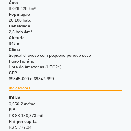
Área
8 028,428 km²
População
20 108 hab.
Densidade
2,5 hab./km²
Altitude
947 m
Clima
tropical chuvoso com pequeno período seco
Fuso horário
Hora do Amazonas (UTC?4)
CEP
69345-000 a 69347-999
Indicadores
IDH-M
0,650
? médio
PIB
R$ 88 186,373 mil
PIB per capita
R$ 9 777,84