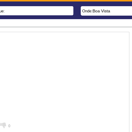
Boa Vista
ue:
Onde:
0