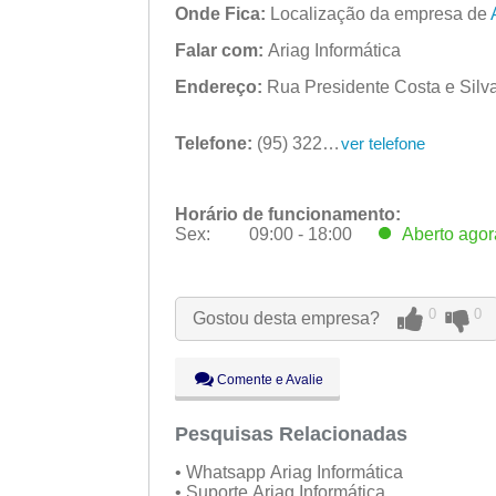
Onde Fica:
Localização da empresa de
Falar com:
Ariag Informática
Endereço:
Rua Presidente Costa e Silva
Telefone:
(95) 3224-1051
ver telefone
Horário de funcionamento:
Sex:
09:00 - 18:00
Aberto
agor
Seg:
09:00 - 18:00
Ter:
09:00 - 18:00
0
0
Gostou desta empresa?
Qua:
09:00 - 18:00
Qui:
09:00 - 18:00
Sex:
09:00 - 18:00
Aberto
agor
Comente e Avalie
Sáb:
Fechado
Dom:
Pesquisas Relacionadas
Fechado
• Whatsapp Ariag Informática
• Suporte Ariag Informática