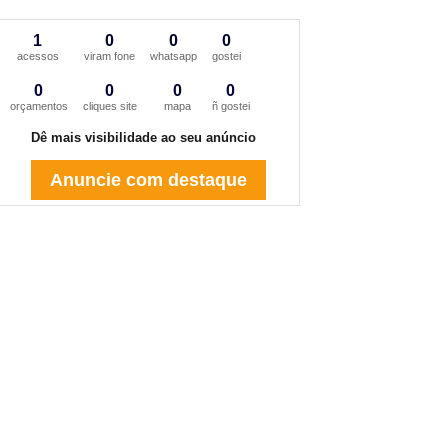
1
0
0
0
acessos
viram fone
whatsapp
gostei
0
0
0
0
orçamentos
cliques site
mapa
ñ gostei
Dê mais visibilidade ao seu anúncio
Anuncie com destaque