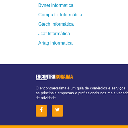
Bvnet Informatica
Compu.t.i. Informática
Gtech Informática
Jcaf Informática
Ariag Informática
ENCONTRA
RORAIMA
O encontraroraima é um guia de comércios e serviços,
as principais empresas e profissionais nos mais varia
de atividade.