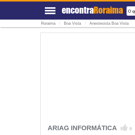
encontra
Roraima
O q
/
/
Roraima
Boa Vista
Anestesista Boa Vista
ARIAG INFORMÁTICA
0