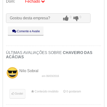
Dom:
Fechado
Seg:
09:00 - 18:00
Ter:
09:00 - 18:00
0
0
Gostou desta empresa?
Qua:
09:00 - 18:00
Qui:
09:00 - 18:00
Sex:
09:00 - 18:00
Comente e Avalie
Sáb:
Fechado
Dom:
Fechado
ÚLTIMAS AVALIAÇÕES SOBRE
CHAVEIRO DAS
ACÁCIAS
Nilo Sobral
em 06/03/2016
Conteúdo inválido
0
gostaram
Gostei