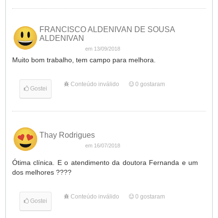
FRANCISCO ALDENIVAN DE SOUSA
ALDENIVAN
em 13/09/2018
Muito bom trabalho, tem campo para melhora.
Conteúdo inválido
0
gostaram
Gostei
Thay Rodrigues
em 16/07/2018
Ótima clínica. E o atendimento da doutora Fernanda e um
dos melhores ????
Conteúdo inválido
0
gostaram
Gostei