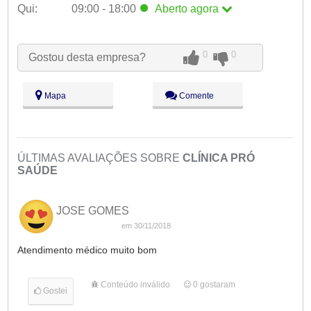
Qui:
09:00 - 18:00
Aberto
agora
Seg:
09:00 - 18:00
Ter:
09:00 - 18:00
0
0
Gostou desta empresa?
Qua:
09:00 - 18:00
Qui:
09:00 - 18:00
Aberto
agora
Sex:
09:00 - 18:00
Mapa
Comente
Sáb:
Fechado
Dom:
Fechado
ÚLTIMAS AVALIAÇÕES SOBRE
CLÍNICA PRÓ
SAÚDE
JOSE GOMES
em 30/11/2018
Atendimento médico muito bom
Conteúdo inválido
0
gostaram
Gostei