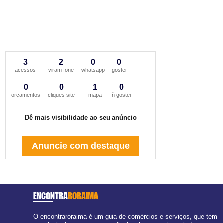
3
2
0
0
acessos
viram fone
whatsapp
gostei
0
0
1
0
orçamentos
cliques site
mapa
ñ gostei
Dê mais visibilidade ao seu anúncio
Anuncie com destaque
ENCONTRA
RORAIMA
O encontraroraima é um guia de comércios e serviços, que tem