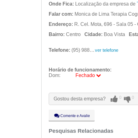
Onde Fica:
Localização da empresa de
Falar com:
Monica de Lima Terapia Cogn
Endereço:
R. Cel. Mota, 696 - Sala 05 -
Bairro:
Centro
Cidade:
Boa Vista
Est
Telefone:
(95) 98802-9531
ver telefone
Horário de funcionamento:
Dom:
Fechado
Seg:
09:00 - 18:00
Ter:
09:00 - 18:00
0
0
Gostou desta empresa?
Qua:
09:00 - 18:00
Qui:
09:00 - 18:00
Sex:
09:00 - 18:00
Comente e Avalie
Sáb:
Fechado
Dom:
Pesquisas Relacionadas
Fechado