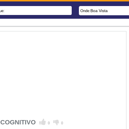
Boa Vista
ue:
Onde:
A COGNITIVO
0
0