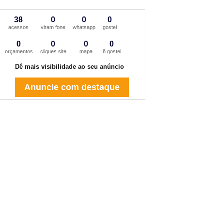
38
0
0
0
acessos
viram fone
whatsapp
gostei
0
0
0
0
orçamentos
cliques site
mapa
ñ gostei
Dê mais visibilidade ao seu anúncio
Anuncie com destaque