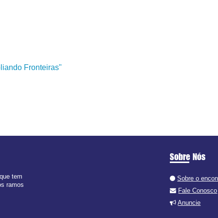
liando Fronteiras"
Sobre Nós
 que tem
Sobre o encon
dos ramos
Fale Conosco
Anuncie