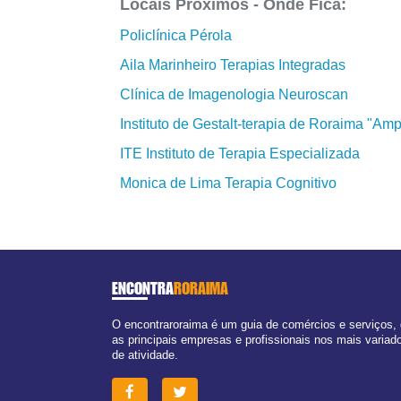
Locais Próximos - Onde Fica:
Policlínica Pérola
Aila Marinheiro Terapias Integradas
Clínica de Imagenologia Neuroscan
Instituto de Gestalt-terapia de Roraima "Amp
ITE Instituto de Terapia Especializada
Monica de Lima Terapia Cognitivo
ENCONTRA
RORAIMA
O encontraroraima é um guia de comércios e serviços,
as principais empresas e profissionais nos mais varia
de atividade.