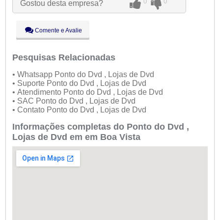
0
0
Gostou desta empresa?
Qua:
09:00 - 18:00
Qui:
09:00 - 18:00
Sex:
09:00 - 18:00
Comente e Avalie
Sáb:
Fechado
Dom:
Fechado
Pesquisas Relacionadas
• Whatsapp Ponto do Dvd , Lojas de Dvd
• Suporte Ponto do Dvd , Lojas de Dvd
• Atendimento Ponto do Dvd , Lojas de Dvd
• SAC Ponto do Dvd , Lojas de Dvd
• Contato Ponto do Dvd , Lojas de Dvd
Informações completas do Ponto do Dvd ,
Lojas de Dvd em em Boa Vista