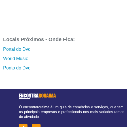
Locais Próximos - Onde Fica:
Portal do Dvd
World Music
Ponto do Dvd
ENCONTRA
RORAIMA
O encontraroraima é um guia de comércios e serviços, que tem
as principais empresas e profissionais nos mais variados ramos
de atividade.