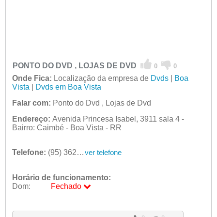
PONTO DO DVD , LOJAS DE DVD
0
0
Onde Fica:
Localização da empresa de
Dvds
|
Boa
Vista
|
Dvds em Boa Vista
Falar com:
Ponto do Dvd , Lojas de Dvd
Endereço:
Avenida Princesa Isabel, 3911 sala 4 -
Bairro: Caimbé - Boa Vista - RR
Telefone:
(95) 3626-5199
ver telefone
Horário de funcionamento:
Dom:
Fechado
Seg:
09:00 - 18:00
Ter:
09:00 - 18:00