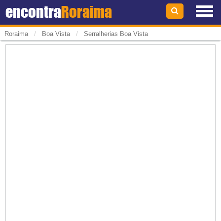
encontra
Roraima
/
/
Roraima
Boa Vista
Serralherias Boa Vista