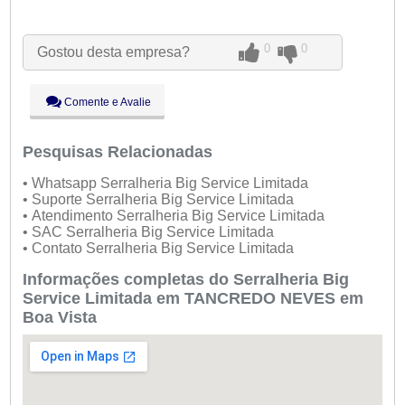
Seg:
09:00 - 18:00
Ter:
09:00 - 18:00
0
0
Gostou desta empresa?
Qua:
09:00 - 18:00
Qui:
09:00 - 18:00
Sex:
09:00 - 18:00
Comente e Avalie
Sáb:
Fechado
Dom:
Fechado
Pesquisas Relacionadas
• Whatsapp Serralheria Big Service Limitada
• Suporte Serralheria Big Service Limitada
• Atendimento Serralheria Big Service Limitada
• SAC Serralheria Big Service Limitada
• Contato Serralheria Big Service Limitada
Informações completas do Serralheria Big
Service Limitada em TANCREDO NEVES em
Boa Vista