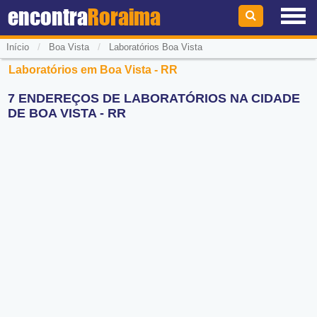
encontra
Roraima
/
/
Início
Boa Vista
Laboratórios Boa Vista
Laboratórios em Boa Vista - RR
7 ENDEREÇOS DE LABORATÓRIOS NA CIDADE
DE BOA VISTA - RR