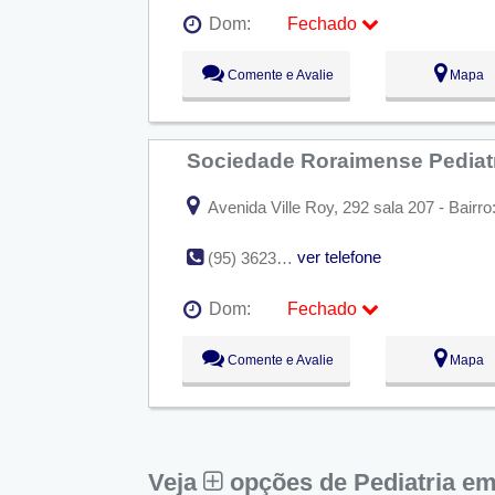
Dom:
Fechado
Seg:
09:00 - 18:00
Comente e Avalie
Mapa
Ter:
09:00 - 18:00
Qua:
09:00 - 18:00
Qui:
09:00 - 18:00
Sex:
09:00 - 18:00
Sociedade Roraimense Pediat
Sáb:
Fechado
Dom:
Fechado
Avenida Ville Roy, 292 sala 207 - Bairr
ver telefone
(95) 3623-5251
Dom:
Fechado
Seg:
09:00 - 18:00
Comente e Avalie
Mapa
Ter:
09:00 - 18:00
Qua:
09:00 - 18:00
Qui:
09:00 - 18:00
Sex:
09:00 - 18:00
Sáb:
Fechado
Dom:
Fechado
Veja
opções de Pediatria e