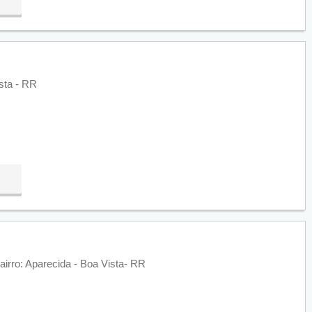
sta - RR
airro: Aparecida - Boa Vista- RR