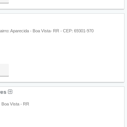
airro: Aparecida - Boa Vista- RR - CEP: 69301-970
res
- Boa Vista - RR