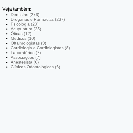
Veja também:
Dentistas (276)
Drogarias e Farmácias (237)
Psicologia (29)
Acupuntura (25)
Óticas (12)
Médicos (10)
Oftalmologistas (9)
Cardiologia e Cardiologistas (8)
Laboratórios (7)
Associações (7)
Anestesista (6)
Clínicas Odontológicas (6)