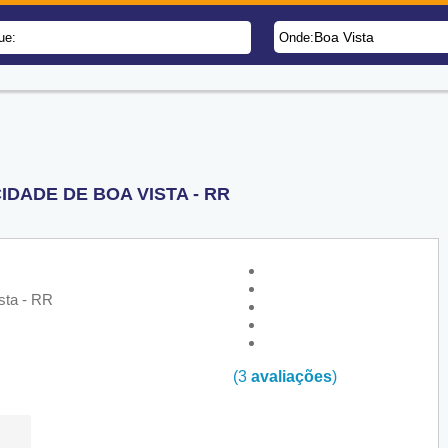
Boa Vista
ue:
Onde:
IDADE DE BOA VISTA - RR
sta - RR
(3
avaliações
)