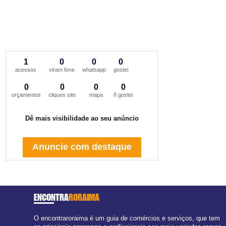
1
0
0
0
acessos
viram fone
whatsapp
gostei
0
0
0
0
orçamentos
cliques site
mapa
ñ gostei
Dê mais visibilidade ao seu anúncio
Anuncie com destaque
ENCONTRA
RORAIMA
O encontraroraima é um guia de comércios e serviços, que tem