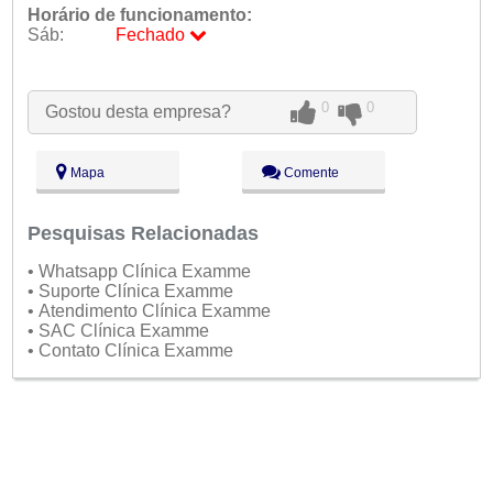
Horário de funcionamento:
Sáb:
Fechado
Seg:
09:00 - 18:00
Ter:
09:00 - 18:00
0
0
Gostou desta empresa?
Qua:
09:00 - 18:00
Qui:
09:00 - 18:00
Sex:
09:00 - 18:00
Mapa
Comente
Sáb:
Fechado
Dom:
Fechado
Pesquisas Relacionadas
• Whatsapp Clínica Examme
• Suporte Clínica Examme
• Atendimento Clínica Examme
• SAC Clínica Examme
• Contato Clínica Examme